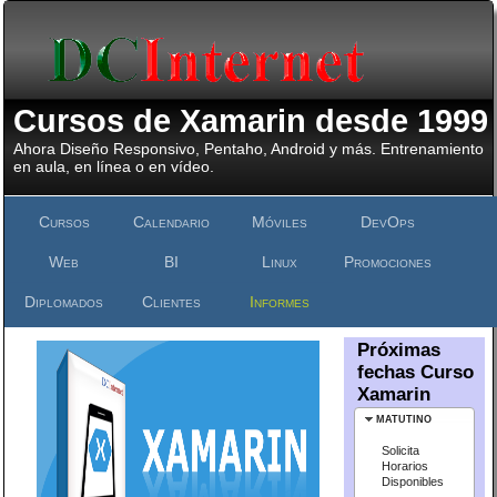
Cursos de Xamarin desde 1999
Ahora Diseño Responsivo, Pentaho, Android y más. Entrenamiento
en aula, en línea o en vídeo.
Cursos
Calendario
Móviles
DevOps
Web
BI
Linux
Promociones
Diplomados
Clientes
Informes
Próximas
fechas Curso
Xamarin
MATUTINO
Solicita
Horarios
Disponibles