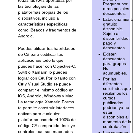
todas las APIs aportadas por
Pregunta por
las tecnologías de las
otros posibles
plataformas propias de los
descuentos.
dispositivos, incluso a
Estacionamient
características específicas
gratuito
disponible.
como iBeacos y fragmentos de
Sujeto a
Android.
disponibilidad,
pago y
descuentos.
Puedes utilizar tus habilidades
Existen
de C# para codificar tus
descuentos
aplicaciones todo lo que
para grupos.
puedes hacer con Objective-C,
No
Swift o Xamarin lo puedes
acumuables.
lograr con C#. Por lo tanto con
Por las
diferentes
C# y Visual Studio se puede
solicitudes que
compartir el mismo código en
recibimos los
iOS, Android, Windows y Mac.
cursos
La tecnología Xamarin.Forms
publicados
podrían ya no
te permite construir interfaces
estar
nativas para cualquier
disponibles al
plataforma usando el 100% de
momento de la
código C# compartido. Incluye
contratación.
controles que son mapeados
Las vacantes