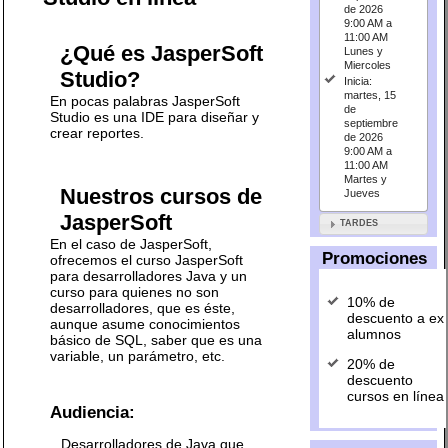
de 2026
9:00 AM a
11:00 AM
¿Qué es JasperSoft
Lunes y
Miercoles
Studio?
Inicia:
martes, 15
En pocas palabras JasperSoft
de
Studio es una IDE para diseñar y
septiembre
crear reportes.
de 2026
9:00 AM a
11:00 AM
Martes y
Nuestros cursos de
Jueves
JasperSoft
TARDES
En el caso de JasperSoft,
Promociones
ofrecemos el curso JasperSoft
para desarrolladores Java y un
curso para quienes no son
10% de
desarrolladores, que es éste,
descuento a ex
aunque asume conocimientos
alumnos
básico de SQL, saber que es una
variable, un parámetro, etc.
20% de
descuento
cursos en línea
Audiencia:
Desarrolladores de Java que