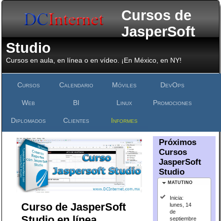
Cursos de
JasperSoft
Studio
Cursos en aula, en línea o en vídeo. ¡En México, en NY!
Cursos
Calendario
Móviles
DevOps
Web
BI
Linux
Promociones
Diplomados
Clientes
Informes
Próximos
Cursos
JasperSoft
Studio
MATUTINO
Inicia:
Curso de JasperSoft
lunes, 14
de
Studio en línea
septiembre